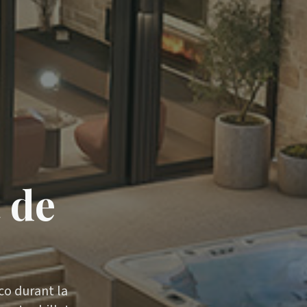
t de
co durant la