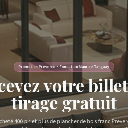
Promotion Preverco × Fondation Maurice Tanguay
evez votre bille
tirage gratuit
cheté 400 pi² et plus de plancher de bois franc Prever